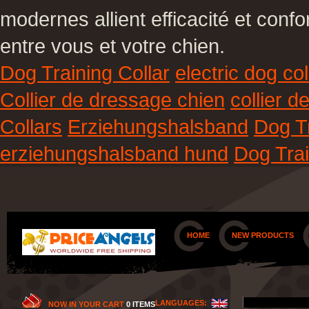
modernes allient efficacité et conf
entre vous et votre chien.
Dog Training Collar
electric dog col
Collier de dressage chien
collier 
Collars
Erziehungshalsband
Dog Tr
erziehungshalsband hund
Dog Trai
HOME
NEW PRODUCTS
LANGUAGES:
NOW IN YOUR CART
0 ITEMS