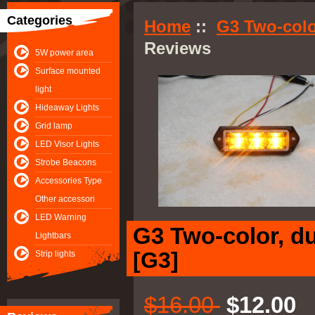
Categories
Home
::
G3 Two-colo
Reviews
5W power area
Surface mounted
light
Hideaway Lights
Grid lamp
LED Visor Lights
Strobe Beacons
Accessories Type
Other accessori
LED Warning
G3 Two-color, d
Lightbars
[G3]
Strip lights
$16.00
$12.00