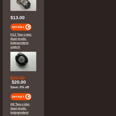
$13.00
H12 Two-color,
dual-mode.
Independent
switch
$20.00
$20.00
Save: 0% off
H8 Two-color,
dual-mode.
Independent