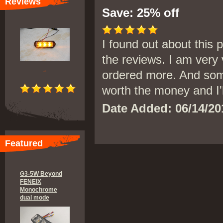
Reviews
Save: 25% off
I found out about this
the reviews. I am very 
..
ordered more. And som
worth the money and I'
Date Added: 06/14/2
Featured
G3-5W Beyond
FENEIX
Monochrome
dual mode