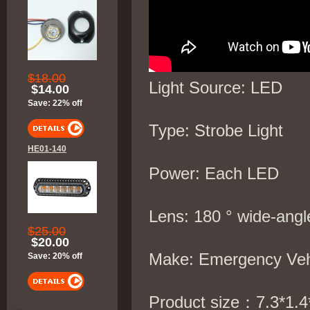
$18.00
Light Source: LED
$14.00
Save: 22% off
Type: Strobe Light
HE01-140
Power: Each LED
Lens: 180 ° wide-angl
$25.00
$20.00
Make: Emergency Veh
Save: 20% off
Product size：7.3*1.4