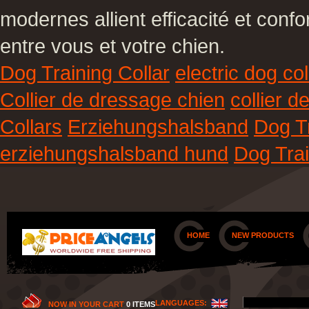
modernes allient efficacité et conf
entre vous et votre chien.
Dog Training Collar
electric dog col
Collier de dressage chien
collier 
Collars
Erziehungshalsband
Dog Tr
erziehungshalsband hund
Dog Trai
HOME
NEW PRODUCTS
LANGUAGES:
NOW IN YOUR CART
0 ITEMS