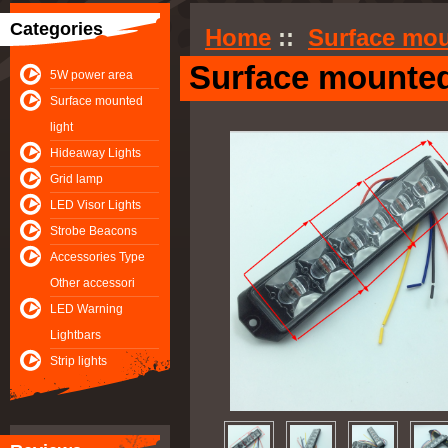
Categories
Home
::
Surface mou
Surface mounted
5W power area
Surface mounted
light
Hideaway Lights
Grid lamp
LED Visor Lights
Strobe Beacons
Accessories Type
Other accessori
LED Warning
Lightbars
Strip lights