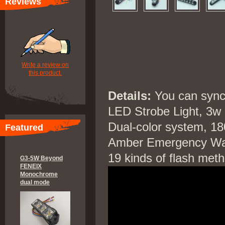
Reviews
Write a review on
this product.
Details:
You can synch
LED Strobe Light, 3w
Dual-color system, 180
Featured
Amber Emergency War
19 kinds of flash meth
G3-5W Beyond
FENEIX
Monochrome
dual mode