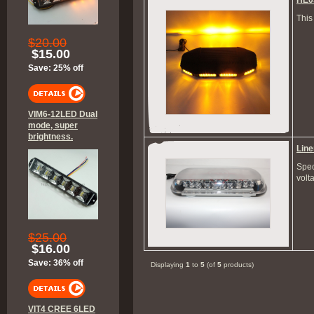
HE0
This 
$20.00
$15.00
Save: 25% off
VIM6-12LED Dual
mode, super
brightness.
Line
Spec
volt
$25.00
$16.00
Save: 36% off
Displaying
1
to
5
(of
5
products)
VIT4 CREE 6LED