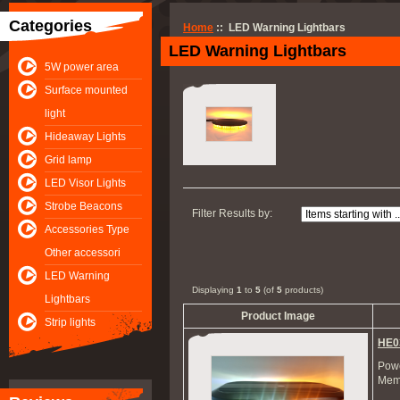
Categories
Home
:: LED Warning Lightbars
LED Warning Lightbars
5W power area
Surface mounted
light
Hideaway Lights
Grid lamp
LED Visor Lights
Strobe Beacons
Filter Results by:
Accessories Type
Other accessori
LED Warning
Displaying
1
to
5
(of
5
products)
Lightbars
Product Image
Strip lights
HE0
Powe
Memo