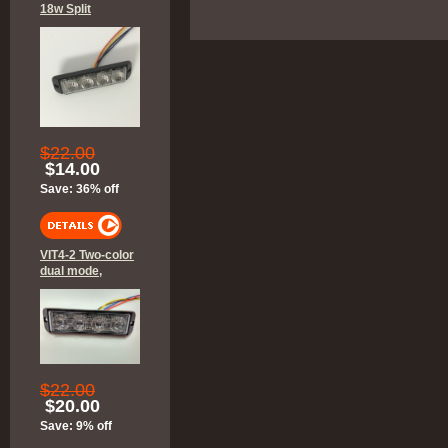
18w Split
$22.00
$14.00
Save: 36% off
VIT4-2 Two-color
dual mode,
$22.00
$20.00
Save: 9% off