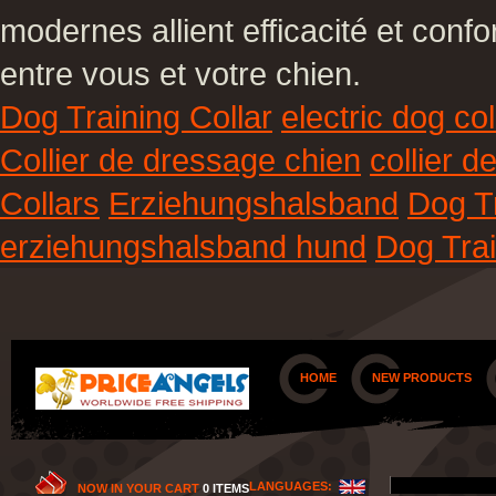
modernes allient efficacité et conf
entre vous et votre chien.
Dog Training Collar
electric dog col
Collier de dressage chien
collier 
Collars
Erziehungshalsband
Dog Tr
erziehungshalsband hund
Dog Trai
HOME
NEW PRODUCTS
LANGUAGES:
NOW IN YOUR CART
0 ITEMS