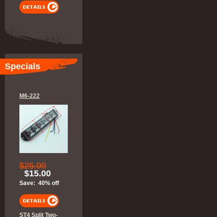
Specials
M6-222
$25.00
$15.00
Save: 40% off
ST4 Split Two-