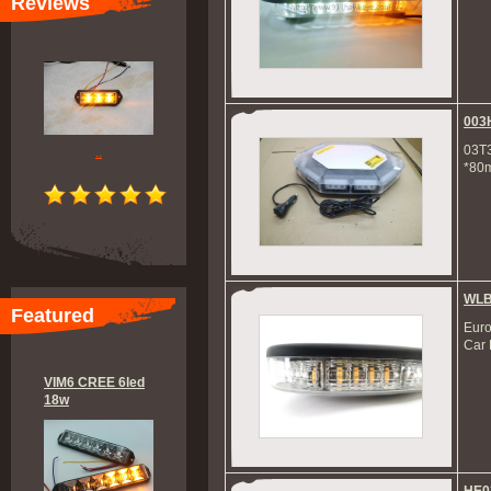
Reviews
003
03T
..
*80
WLB
Featured
Euro
Car 
VIM6 CREE 6led
18w